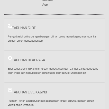
Ayam
TARUHAN SLOT
Penyedia slot online dengan beragam pilihan game menarik yang memudahkan
pemain untuk mencapai jackpot
TARUHAN OLAHRAGA
Sportsbook Gaming Platform Terbaik menawarkan lebih banyak game, odds yang
lebih tinggi, dan menyediakan pilihan yang lebih banyak untuk pemain.
TARUHAN LIVE KASINO
Platform Pilihan bagi perusahaan-perusahaan terbaik di dunia, dengan pilihan
variasi game terbanyak