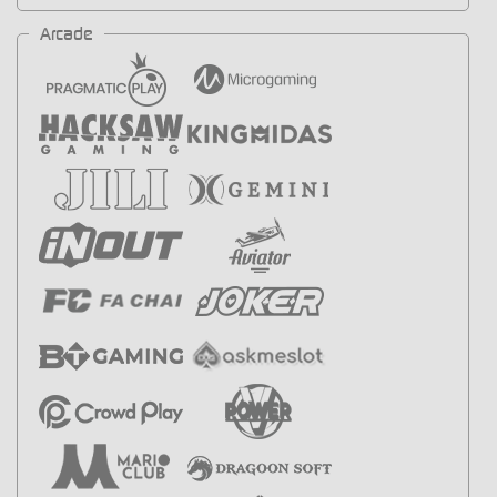
Arcade