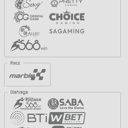
Race
Olahraga