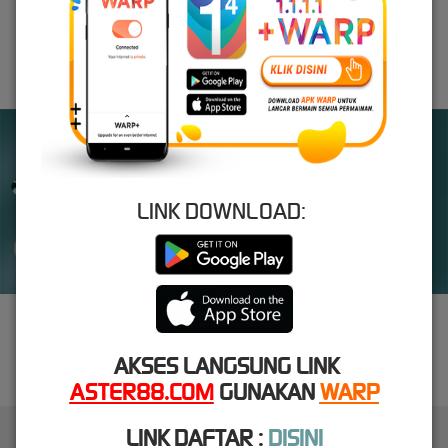
WUKONG - BLACK SCATTER
MAHJONG WAYS
SUPER ELEMENTS 2
MAHJONG WAYS
UNDUH
ASTER88 APP
Nikmati berbagai permainan dalam satu
genggaman
LINK DOWNLOAD:
UNDUH
PANDUAN INSTALASI
AKSES LANGSUNG LINK
ASTER88.COM
GUNAKAN
WARP
LINK DAFTAR :
DISINI
ASTER88 : Daftar - Login atau Masuk | Provider Nexus