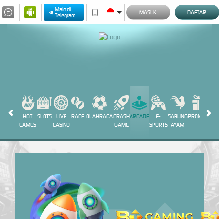
Main di
MASUK
DAFTAR
Telegram
HOT
SLOTS
LIVE
RACE
OLAHRAGA
CRASH
ARCADE
E-
SABUNG
PROMOSI
GAMES
CASINO
GAME
SPORTS
AYAM