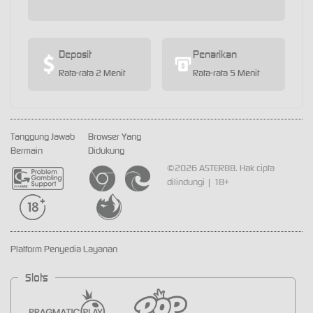
Deposit
Penarikan
Rata-rata 2 Menit
Rata-rata 5 Menit
Tanggung Jawab
Browser Yang
Bermain
Didukung
©2026 ASTER88. Hak cipta
dilindungi | 18+
Platform Penyedia Layanan
Slots