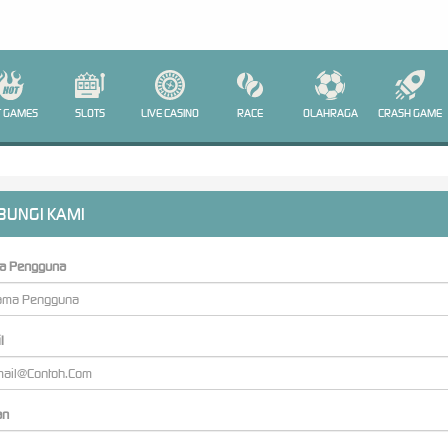
T GAMES
SLOTS
LIVE CASINO
RACE
OLAHRAGA
CRASH GAME
BUNGI KAMI
a Pengguna
l
an