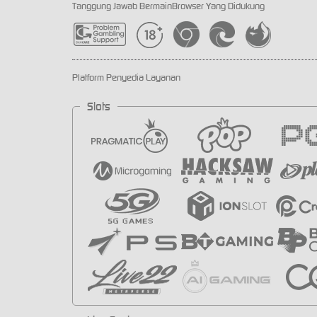
Tanggung Jawab Bermain
Browser Yang Didukung
Platform Penyedia Layanan
Slots