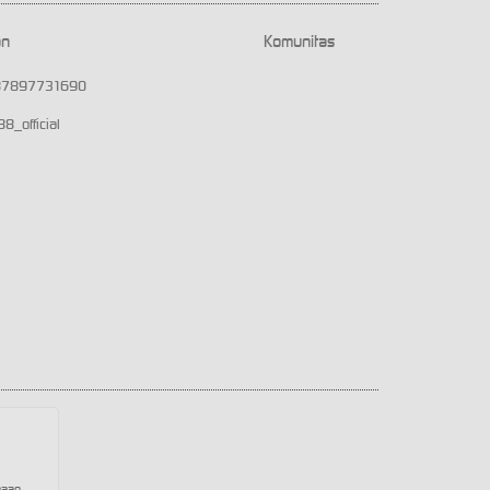
an
Komunitas
87897731690
88_official
haan