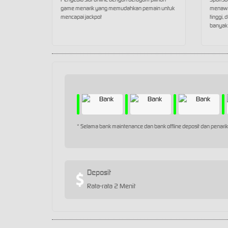
game menarik yang memudahkan pemain untuk
menawar
mencapai jackpot
tinggi,
banyak 
* Selama bank maintenance dan bank offline deposit dan penarik
Deposit
Rata-rata 2 Menit