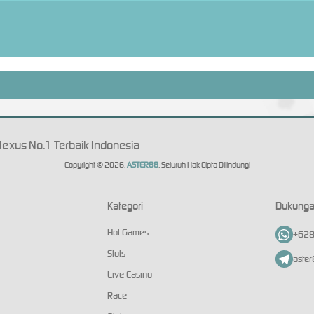
Nexus No.1 Terbaik Indonesia
Copyright © 2026.
ASTER88
. Seluruh Hak Cipta Dilindungi
Kategori
Dukung
Hot Games
+62
Slots
aster
Live Casino
Race