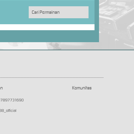
an
Komunitas
87897731690
88_official