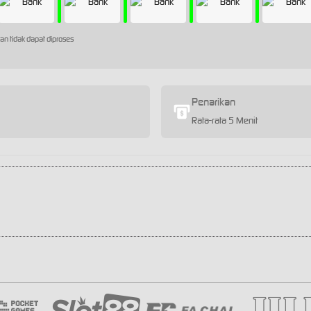
an tidak dapat diproses
Penarikan
Rata-rata 5 Menit