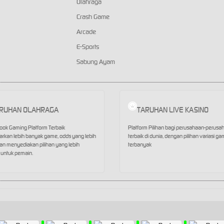
Olahraga
Crash Game
Arcade
E-Sports
Sabung Ayam
RUHAN OLAHRAGA
TARUHAN LIVE KASINO
ook Gaming Platform Terbaik
Platform Pilihan bagi perusahaan-perusa
kan lebih banyak game, odds yang lebih
terbaik di dunia, dengan pilihan variasi g
 dan menyediakan pilihan yang lebih
terbanyak
untuk pemain.