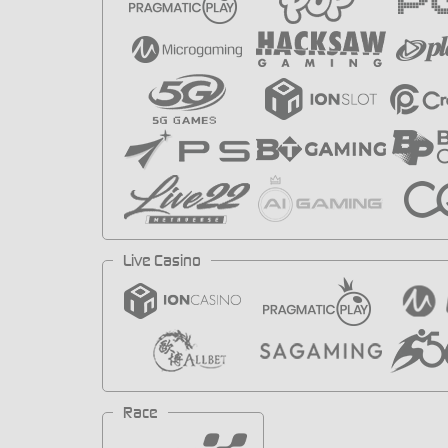
Live Casino
Race