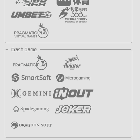
Crash Game