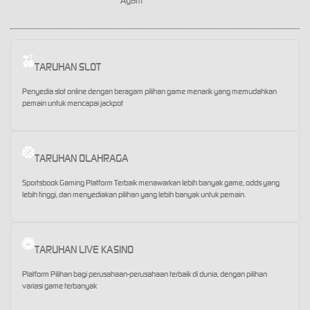
Ayam
TARUHAN SLOT
Penyedia slot online dengan beragam pilihan game menarik yang memudahkan
pemain untuk mencapai jackpot
TARUHAN OLAHRAGA
Sportsbook Gaming Platform Terbaik menawarkan lebih banyak game, odds yang
lebih tinggi, dan menyediakan pilihan yang lebih banyak untuk pemain.
TARUHAN LIVE KASINO
Platform Pilihan bagi perusahaan-perusahaan terbaik di dunia, dengan pilihan
variasi game terbanyak