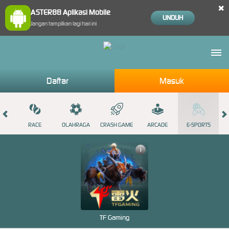
×
ASTER88 Aplikasi Mobile
UNDUH
Jangan tampilkan lagi hari ini
Daftar
Masuk
SINO
RACE
OLAHRAGA
CRASH GAME
ARCADE
E-SPORTS
SA
i
TF Gaming