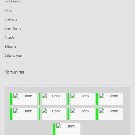
Live Casino
Race
Olahraga
Crash Game
Arcade
E-Sports
Sabung Ayam
Komunitas